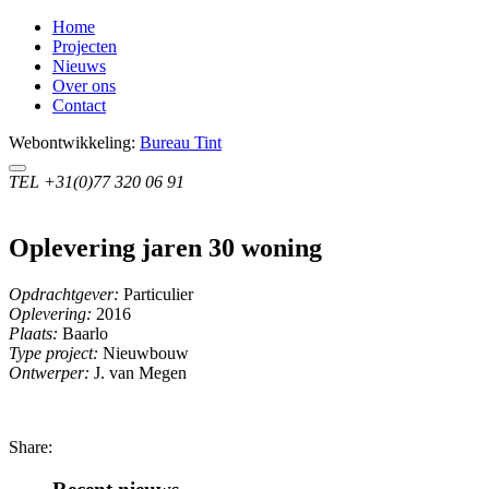
Home
Projecten
Nieuws
Over ons
Contact
Webontwikkeling:
Bureau Tint
TEL
+31(0)77 320 06 91
Oplevering jaren 30 woning
Opdrachtgever:
Particulier
Oplevering:
2016
Plaats:
Baarlo
Type project:
Nieuwbouw
Ontwerper:
J. van Megen
Share: